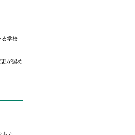
いる学校
変更が認め
をもら