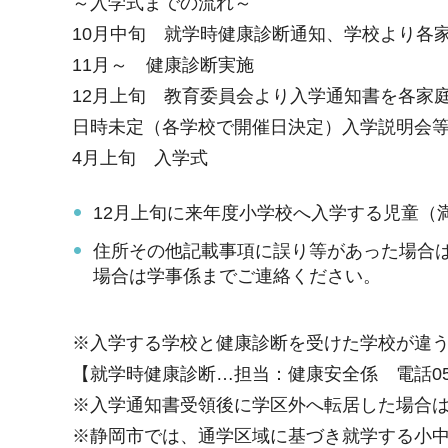
～入学式までの流れ～
10月中旬 就学時健康診断通知、学校より各
11月～ 健康診断実施
12月上旬 教育委員会より入学通知書を各家
日時未定（各学校で開催日決定）入学説明会
4月上旬 入学式
12月上旬に来年度小学校へ入学する児童（
住所その他記載事項に誤り等があった場合は
場合は学事係までご連絡ください。
※入学する学校と健康診断を受けた学校が違
【就学時健康診断…担当：健康安全係 電話054-3
※入学通知書受領後に学区外へ転居した場合
※静岡市では、通学区域に基づき就学する小