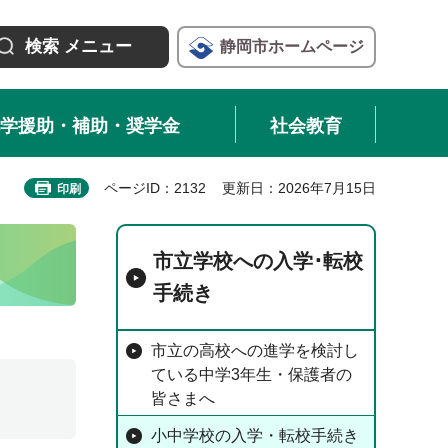
検索
メニュー
静岡市
ホームページ
学援助・補助・奨学金
社会教育
ページID：2132
更新日：2026年7月15日
印刷
市立学校への入学･転校
手続き
市立の高校への進学を検討し
ている中学3年生・保護者の
皆さまへ
小中学校の入学・転校手続き