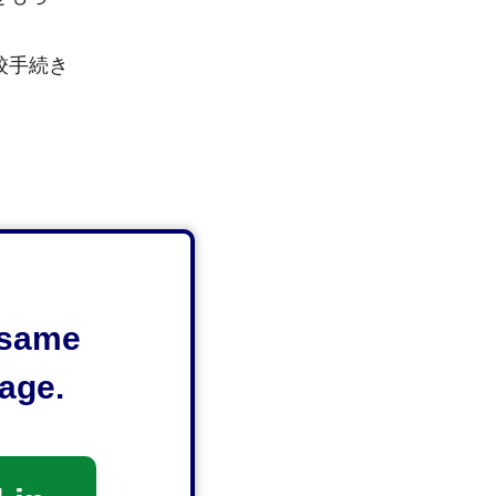
校手続き
e same
age.