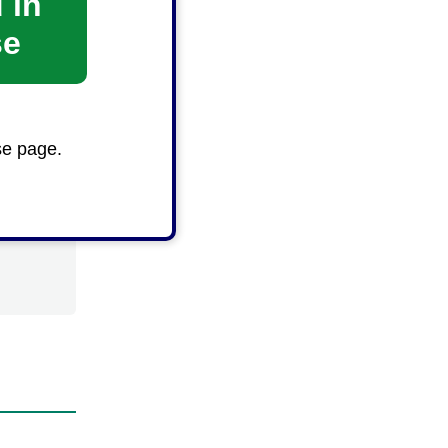
 in
se
se page.