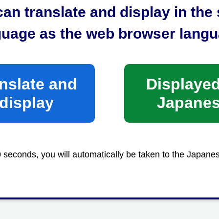
an translate and display in th
guage as the web browser langu
nslate and
Displayed
display
Japane
による奨学金返還金の納付催告
金）
金）
0 seconds, you will automatically be taken to the Japane