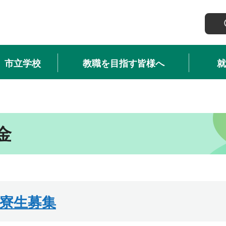
市立学校
教職を目指す皆様へ
就
金
入寮生募集