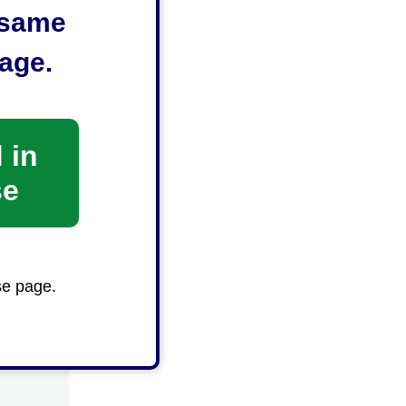
e same
age.
 in
se
se page.