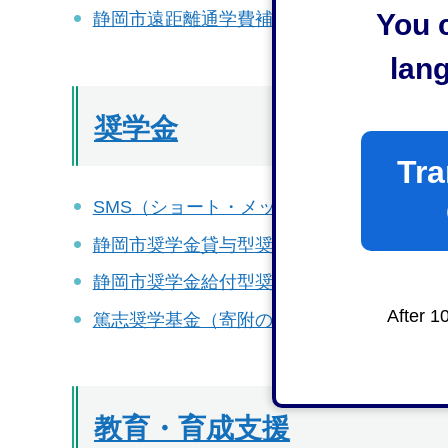
You c
静岡市遠距離通学費補助金
lan
奨学金
Tra
SMS（ショート・メッセージ・サービス）
静岡市奨学金貸与型奨学金制度（育英奨学
静岡市奨学金給付型奨学金制度（篤志奨学
After 1
篤志奨学基金（寄附のお願い）
教育・育成支援