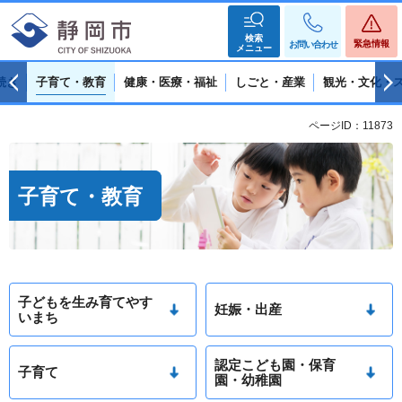
検索
緊急情報
お問い合わせ
メニュー
続き
子育て・教育
健康・医療・福祉
しごと・産業
観光・文化・
ページID：11873
子育て・教育
子どもを生み育てやす
妊娠・出産
いまち
認定こども園・保育
子育て
園・幼稚園