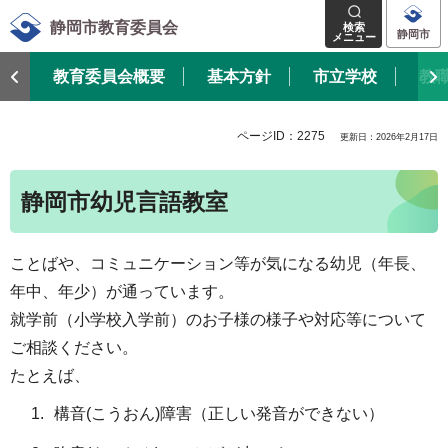
静岡市教育委員会
検索
静岡市
メニュー
教育委員会概要
基本方針
市立学校
教
ページID：2275
更新日：2026年2月17日
静岡市幼児言語教室
ことばや、コミュニケーション等が気になる幼児（年長、
年中、年少）が通っています。
就学前（小学校入学前）のお子様の様子や対応等について
ご相談ください。
たとえば、
構音(こうおん)障害（正しい発音ができない）