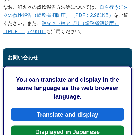
なお、消火器の点検報告方法等については、
自ら行う消火
器の点検報告（総務省消防庁）（PDF：2,961KB）
をご覧
ください。また、
消火器点検アプリ（総務省消防庁）
（PDF：1,627KB）
も活用ください。
お問い合わせ
消防局消防部査察課査察係
You can translate and display in the
駿河区南八幡町10-30
same language as the web browser
電話番号：054-280-0146
language.
ファックス番号：054-280-0147
Translate and display
Displayed in Japanese