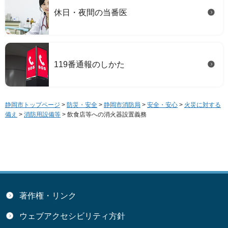
休日・夜間の当番医
119番通報のしかた
静岡市トップページ
>
防災・安全
>
静岡市消防局
>
安全・安心
>
火災に対する
備え
>
消防用設備等
> 飲食店等への消火器設置義務
著作権・リンク
ウェブアクセシビリティ方針