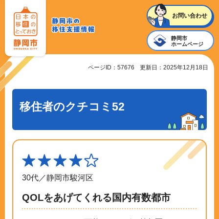
静岡
お問い合わせ
静岡市
市の
静岡市
移住
の
ホームページ
支援
移住支
ページID：57676
更新日：2025年12月18日
情報
援情報
移住者のクチコミ52
30代
／
静岡市駿河区
QOLをあげてくれる国内有数都市