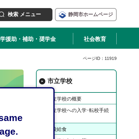
検索
メニュー
静岡市
ホームページ
学援助・補助・奨学金
社会教育
ページID：11919
市立学校
市立学校の概要
市立学校への入学･転校手続
e same
き
age.
学校給食