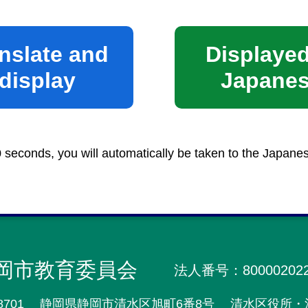
nslate and
Displayed
display
Japane
校
> 学校給食
0 seconds, you will automatically be taken to the Japane
ウェブアクセシビリティ方針
セキュリティポ
岡市教育委員会
法人番号：800002022
8701
静岡県静岡市清水区旭町6番8号
清水区役所・