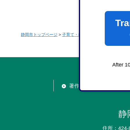
Tra
静岡市トップページ
>
子育て・教育
>
教育委員会
>
市立学
After 1
著作権・リンク
静
住所：424-