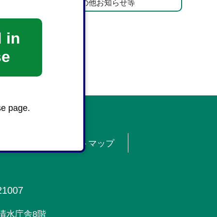
その他お知らせ等
 in
se
se page.
リシー
サイトマップ
1007
清水庁舎8階