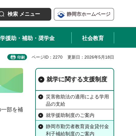
検索
メニュー
静岡市
ホームページ
学援助・補助・奨学金
社会教育
ページID：2270
更新日：2026年5月18日
印刷
就学に関する支援制度
災害救助法の適用による学用
品の支給
の一部を補
就学援助制度のご案内
静岡市勤労者教育資金貸付金
利子補給制度のご案内