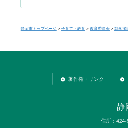
静岡市トップページ
>
子育て・教育
>
教育委員会
>
就学援
著作権・リンク
静
住所：424-