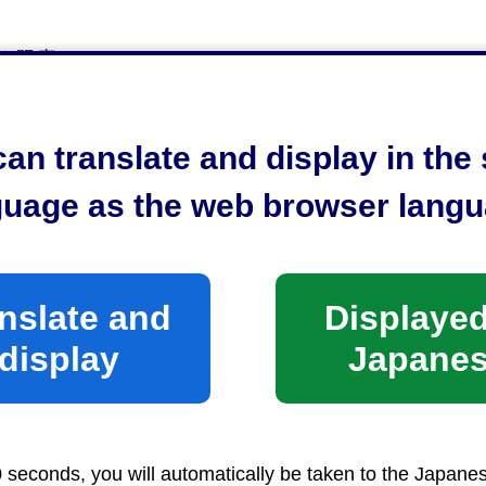
円を限度
054-221-6111）
19時00分）までお問い合わせください。
an translate and display in th
guage as the web browser langu
nslate and
Displayed
display
Japane
0 seconds, you will automatically be taken to the Japane