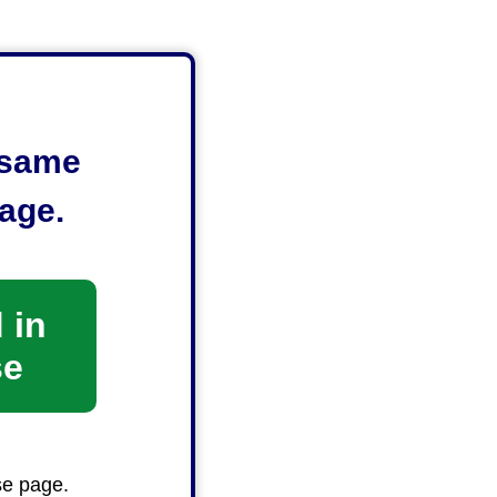
e same
age.
 in
se
se page.