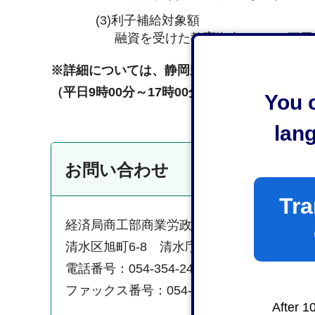
(3)利子補給対象額
融資を受けた教育資金で、200万
※詳細については、静岡県労働金庫本店営業部（TEL
（平日9時00分～17時00分/水曜9時00分～
You c
lan
お問い合わせ
Tra
経済局商工部商業労政課雇用・産業人材係
清水区旭町6-8 清水庁舎5階
電話番号：054-354-2430
ファックス番号：054-354-2132
After 1