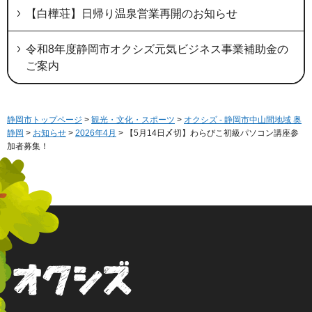
【白樺荘】日帰り温泉営業再開のお知らせ
令和8年度静岡市オクシズ元気ビジネス事業補助金の
ご案内
静岡市トップページ
>
観光・文化・スポーツ
>
オクシズ - 静岡市中山間地域 奥
静岡
>
お知らせ
>
2026年4月
> 【5月14日〆切】わらびこ初級パソコン講座参
加者募集！
オクシズ 静岡は奥が深い。