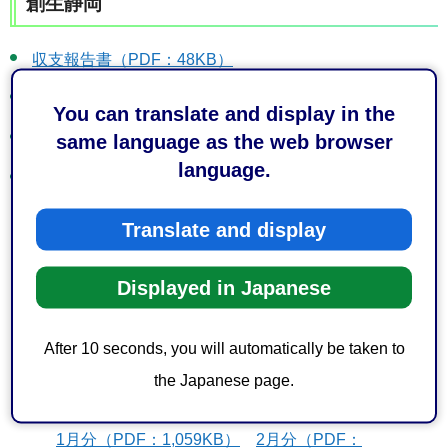
創生静岡
収支報告書（PDF：48KB）
会計帳簿（PDF：353KB）
You can translate and display in the
活動概要報告書（PDF：307KB）
same language as the web browser
language.
領収書等
令和7年
Translate and display
4月分（PDF：801KB）
5月分（PDF：
1,021KB）
6月分（PDF：1,122KB）
7月分
Displayed in Japanese
（PDF：1,440KB）
8月分（PDF：1,648KB）
9
月分（PDF：1,116KB）
10月分（PDF：
815KB）
11月分（PDF：725KB）
12月分
After 10 seconds, you will automatically be taken to
（PDF：1,197KB）
the Japanese page.
令和8年
1月分（PDF：1,059KB）
2月分（PDF：