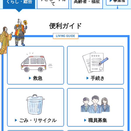
事業者
くらし・総合
高齢者・福祉
て
便利ガイド
救急
手続き
ごみ・リサイクル
職員募集