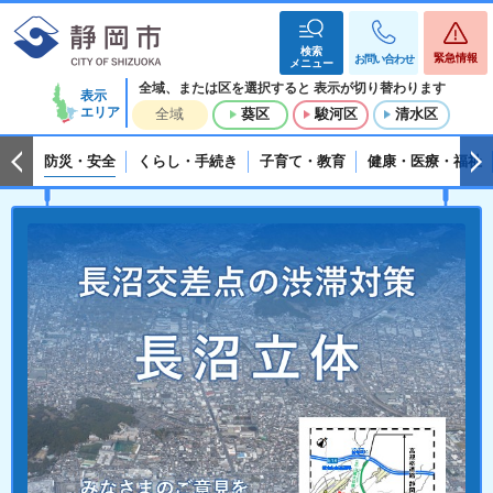
検索
緊急情報
お問い合わせ
メニュー
全域、または区を選択すると
表示が切り替わります
表示
エリア
全域
葵区
駿河区
清水区
防災・安全
くらし・手続き
子育て・教育
健康・医療・福祉