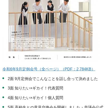
令和6年9月定例会号（全ページ）（PDF：2,784KB）
2面 9月定例会でこんなことを話し合って決めました
3面 知りたい×ギカイ！代表質問
4面 知りたい×ギカイ！個人質問
5面 高校生との意見交換会を開催しました・市議会公式