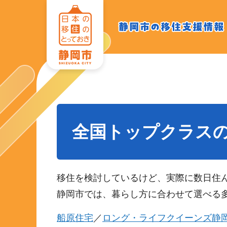
静岡
静岡市の
移住支援
市の
情報
移住
支援
情報
全国トップクラス
移住を検討しているけど、実際に数日住
静岡市では、暮らし方に合わせて選べる
船原住宅
／
ロング・ライフクイーンズ静