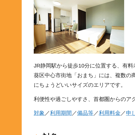
JR静岡駅から徒歩10分に位置する、有
葵区中心市街地「おまち」には、複数の
にちょうどいいサイズのエリアです。
利便性や過ごしやすさ、首都圏からのア
対象
／
利用期間
／
備品等
／
利用料金
／
申