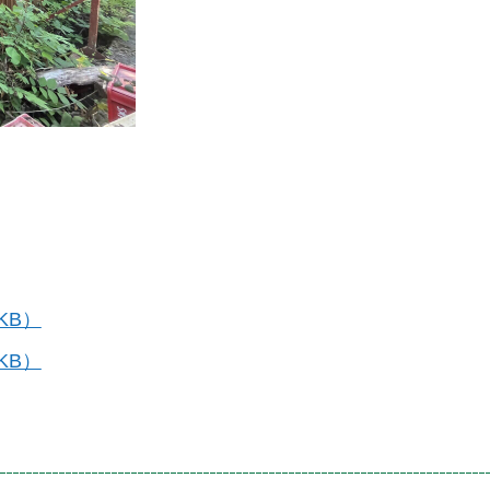
KB）
KB）