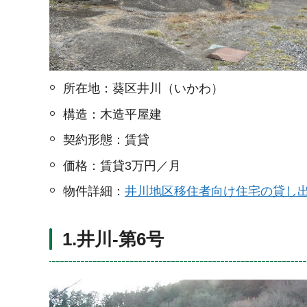
所在地：葵区井川（いかわ）
構造：木造平屋建
契約形態：賃貸
価格：賃貸3万円／月
物件詳細：
井川地区移住者向け住宅の貸し
1.井川-第6号