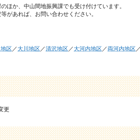
課のほか、中山間地振興課でも受け付けています。
安等があれば、お問い合わせください。
川地区
／
大川地区
／
清沢地区
／
大河内地区
／
両河内地区
変更