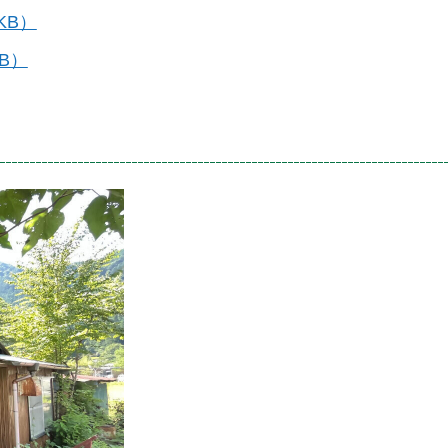
KB）
B）