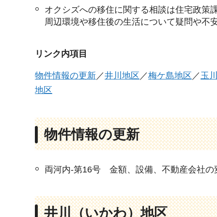
オクシズへの移住に関する相談は住宅政策
周辺環境や移住後の生活について疑問や不
リンク内項目
物件情報の更新
／
井川地区
／
梅ケ島地区
／
玉
地区
物件情報の更新
両河内-第16号 金額、設備、不動産会社の
井川
（いかわ）
地区