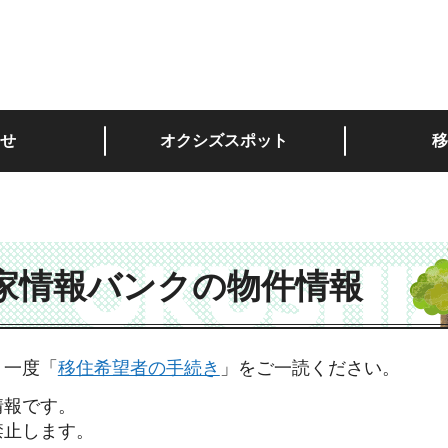
深い。
せ
オクシズスポット
移
家情報バンクの物件情報
、一度「
移住希望者の手続き
」をご一読ください。
情報です。
禁止します。