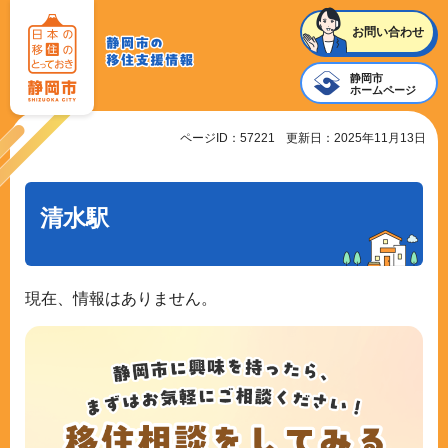
静岡
お問い合わせ
静岡市
市の
静岡市
移住
の
ホームページ
支援
移住支
ページID：57221
更新日：2025年11月13日
情報
援情報
清水駅
現在、情報はありません。