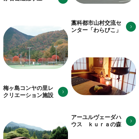
藁科都市山村交流セ
ンター「わらびこ」
梅ヶ島コンヤの里レ
クリエーション施設
アーユルヴェーダハ
ウス ｋｕｒａの森