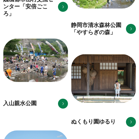
ンター「安倍ごこ
ろ」
静岡市清水森林公園
「やすらぎの森」
入山親水公園
ぬくもり園ゆるり