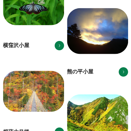
横窪沢小屋
熊の平小屋