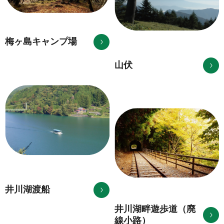
梅ヶ島キャンプ場
山伏
井川湖渡船
井川湖畔遊歩道（廃
線小路）