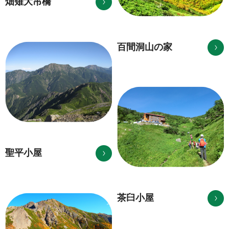
畑薙大吊橋
百間洞山の家
聖平小屋
茶臼小屋