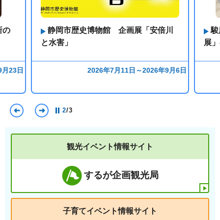
所の
静岡市歴史博物館 企画展「安倍川
駿
と水害」
展」
9月23日
2026年7月11日～2026年9月6日
前のスライドを表示
次のスライドを表示
2
/
3
観光イベント情報サイト
するが企画観光局
子育てイベント情報サイト