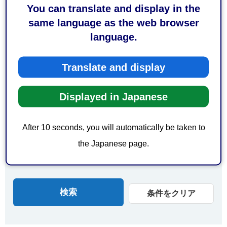
You can translate and display in the
由比駅周辺
蒲原駅周辺
same language as the web browser
新蒲原駅周辺
language.
エリアで探す
Translate and display
葵区
駿河区
Displayed in Japanese
清水区
日本平
三保
オクシズ（奥大井）
After 10 seconds, you will automatically be taken to
オクシズ（安倍奥）
オクシズ（奥藁科）
the Japanese page.
オクシズ（奥清水）
開催地域について
条件をクリア