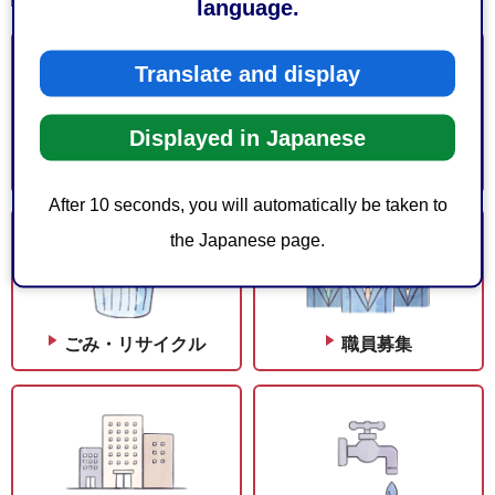
language.
Translate and display
Displayed in Japanese
救急
手続き
After 10 seconds, you will automatically be taken to
the Japanese page.
ごみ・リサイクル
職員募集