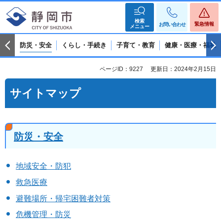
検索
緊急情報
お問い合わせ
メニュー
防災・安全
くらし・手続き
子育て・教育
健康・医療・福祉
ページID：9227
更新日：2024年2月15日
サイトマップ
防災・安全
地域安全・防犯
救急医療
避難場所・帰宅困難者対策
危機管理・防災