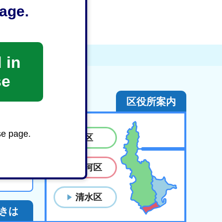
age.
 in
se
区役所案内
連絡先
se page.
葵区
駿河区
ス
清水区
きは