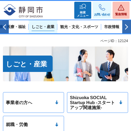
検索
緊急情報
お問い合わせ
メニュー
康・医療・福祉
しごと・産業
観光・文化・スポーツ
市政情報
ページID：12124
しごと・産業
Shizuoka SOCIAL
事業者の方へ
Startup Hub -スタート
アップ関連施策-
就職・労働