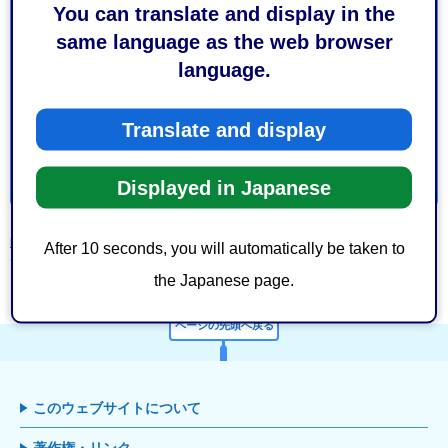
You can translate and display in the
3：役に立たなかった
same language as the web browser
このページの情報は見つけやすかったですか？
language.
1：見つけやすかった
2：ふつう
3：見つけにくかった
Translate and display
Displayed in Japanese
静岡市トップページ
>
市政情報
>
静岡市の概要
>
3区の紹介
>
葵区
> 葵区イン
After 10 seconds, you will automatically be taken to
デックス
the Japanese page.
ページの先頭へ戻る
このウェブサイトについて