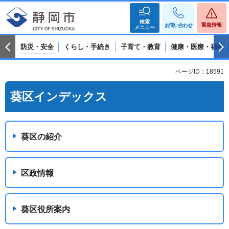
検索
緊急情報
お問い合わせ
メニュー
防災・安全
くらし・手続き
子育て・教育
健康・医療・福祉
ページID：18591
葵区インデックス
葵区の紹介
区政情報
葵区役所案内