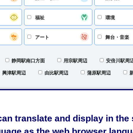
福祉
環境
アート
舞台・音楽
静岡駅南口方面
用宗駅周辺
安倍川駅周
興津駅周辺
由比駅周辺
蒲原駅周辺
区
清水区
日本平
三保
オクシ
）
オクシズ（奥清水）
開催地域について
an translate and display in th
guage as the web browser langu
条件をクリア