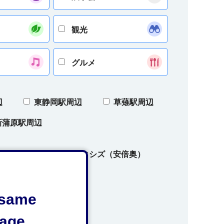
観光
グルメ
辺
東静岡駅周辺
草薙駅周辺
新蒲原駅周辺
ズ（奥大井）
オクシズ（安倍奥）
e same
age.