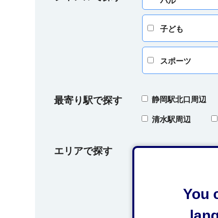
バル
子ども
スポーツ
最寄り駅で探す
静岡駅北口周辺
清水駅周辺
エリアで探す
葵区
駿河
オクシズ（奥藁科
You c
lan