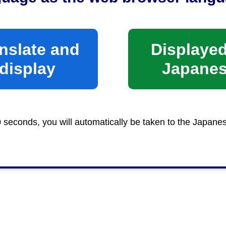
nslate and
Displayed
display
Japane
0 seconds, you will automatically be taken to the Japane