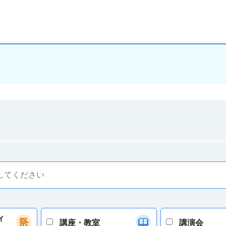
ィ
講座・教室
講演会