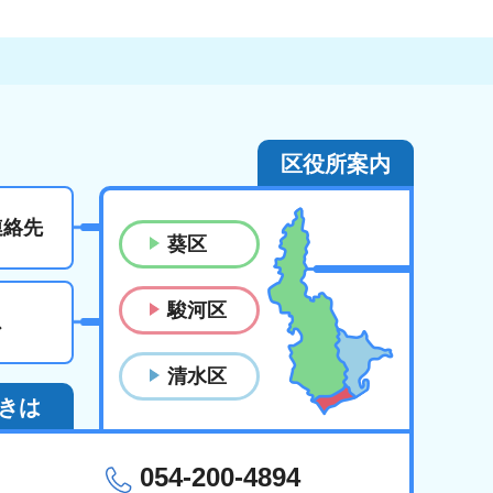
区役所案内
連絡先
葵区
駿河区
ス
清水区
きは
054-200-4894