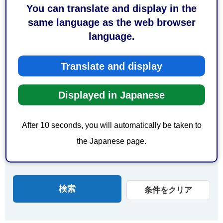
You can translate and display in the
由比駅周辺
蒲原駅周辺
same language as the web browser
新蒲原駅周辺
language.
エリアで探す
Translate and display
葵区
駿河区
Displayed in Japanese
清水区
日本平
三保
オクシズ（奥大井）
After 10 seconds, you will automatically be taken to
オクシズ（安倍奥）
オクシズ（奥藁科）
the Japanese page.
オクシズ（奥清水）
開催地域について
条件をクリア