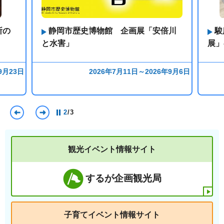
所の
静岡市歴史博物館 企画展「安倍川
駿
と水害」
展」
9月23日
2026年7月11日～2026年9月6日
前のスライドを表示
次のスライドを表示
2
/
3
観光イベント情報サイト
するが企画観光局
子育てイベント情報サイト