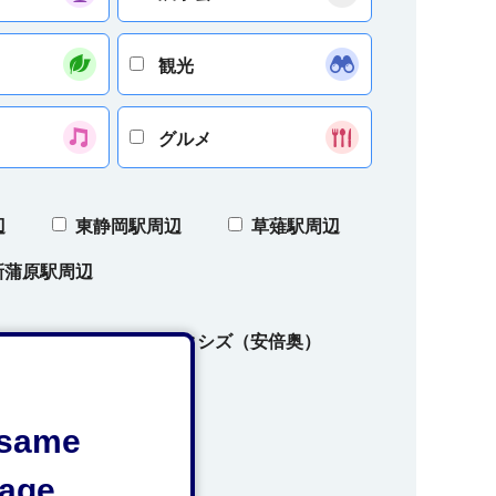
観光
グルメ
辺
東静岡駅周辺
草薙駅周辺
新蒲原駅周辺
ズ（奥大井）
オクシズ（安倍奥）
e same
age.