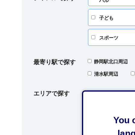
バル
子ども
スポーツ
最寄り駅で探す
静岡駅北口周辺
清水駅周辺
エリアで探す
葵区
駿河
オクシズ（奥藁科
You c
lan