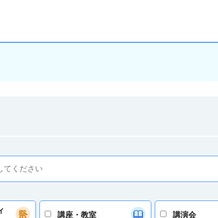
ィ
講座・教室
講演会