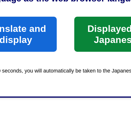
nslate and
Displayed
display
Japane
0 seconds, you will automatically be taken to the Japane