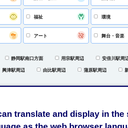
福祉
環境
アート
舞台・音楽
静岡駅南口方面
用宗駅周辺
安倍川駅周
興津駅周辺
由比駅周辺
蒲原駅周辺
区
清水区
日本平
三保
オクシ
）
オクシズ（奥清水）
開催地域について
an translate and display in th
guage as the web browser langu
条件をクリア