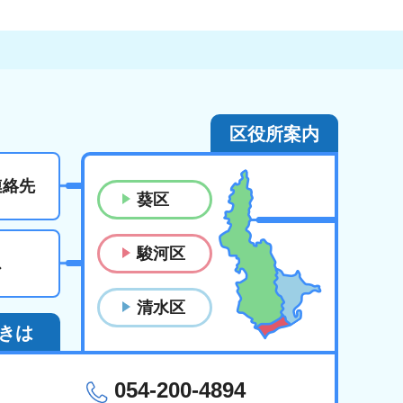
区役所案内
連絡先
葵区
駿河区
ス
清水区
きは
054-200-4894