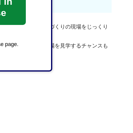
 in
se
にも焦点を当て、ものづくりの現場をじっくり
se page.
ることで、気になる工場を見学するチャンスも