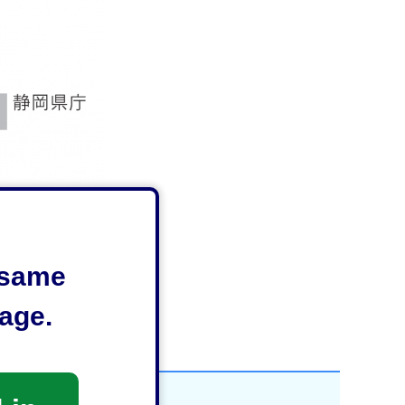
e same
age.