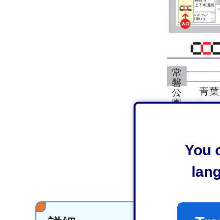
You c
lan