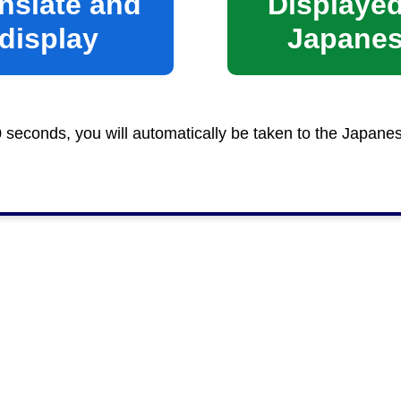
nslate and
Displayed
display
Japane
っていただくために製造現場で働く人や開発ストーリー
0 seconds, you will automatically be taken to the Japane
ーイベント「静岡工場博覧会 ファクハク」とも連動す