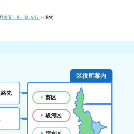
見表五十音一覧-か行-
> 着物
区役所案内
連絡先
葵区
駿河区
ス
清水区