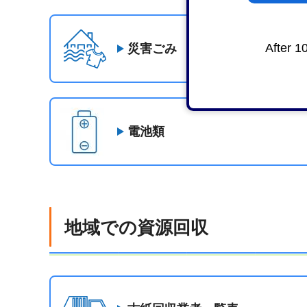
After 1
災害ごみ
電池類
地域での資源回収