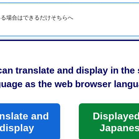
いる場合はできるだけそちらへ
an translate and display in th
guage as the web browser langu
不燃・粗大ごみ
nslate and
Displayed
びん・缶・スプレー缶・小物金
display
Japane
属類