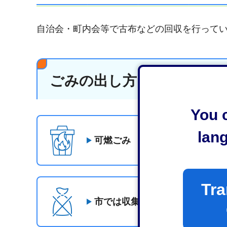
自治会・町内会等で古布などの回収を行って
ごみの出し方・分別
You c
lan
可燃ごみ
Tra
市では収集・処理できないごみ