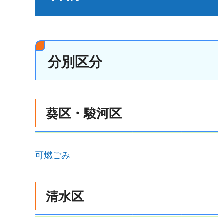
分別区分
葵区・駿河区
可燃ごみ
清水区