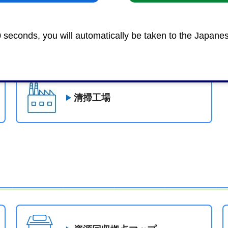
0 seconds, you will automatically be taken to the Japane
ごみ減量の取組
清掃工場