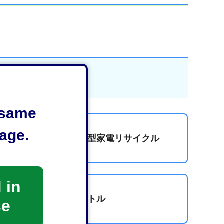
e same
age.
使用済小型家電リサイクル
 in
ペットボトル
se