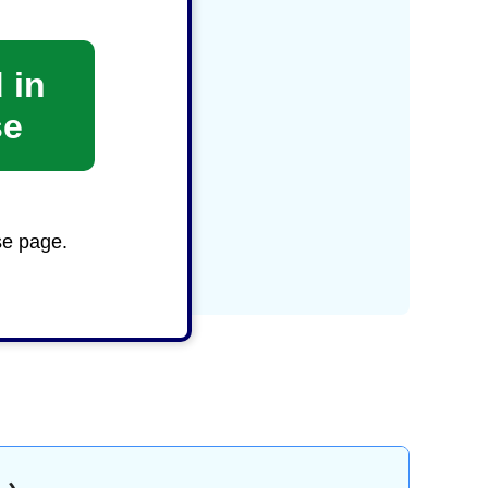
 in
se
se page.