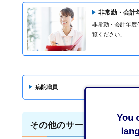
非常勤・会計
非常勤・会計年度
覧ください。
病院職員
You c
その他のサービス
lan