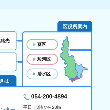
区役所案内
連絡先
葵区
駿河区
ス
清水区
きは
054-200-4894
平日：8時から20時
センター