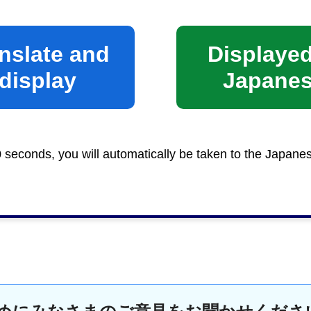
nslate and
Displayed
display
Japane
LINE公式
ト
0 seconds, you will automatically be taken to the Japane