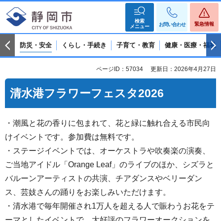
検索
緊急情報
お問い合わせ
メニュー
防災・安全
くらし・手続き
子育て・教育
健康・医療・福祉
ページID：57034
更新日：2026年4月27日
清水港フラワーフェスタ2026
・潮風と花の香りに包まれて、花と緑に触れ合える市民向
けイベントです。参加費は無料です。
・ステージイベントでは、オーケストラや吹奏楽の演奏、
ご当地アイドル「Orange Leaf」のライブのほか、シズラと
バルーンアーティストの共演、チアダンスやベリーダン
ス、芸妓さんの踊りをお楽しみいただけます。
・清水港で毎年開催され1万人を超える人で賑わうお花をテ
ーマとしたイベントで、大好評のフラワーオークションを