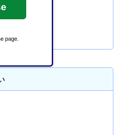
se
se page.
い