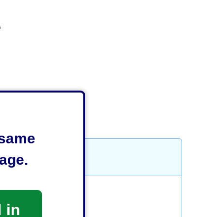
。
e same
age.
 in