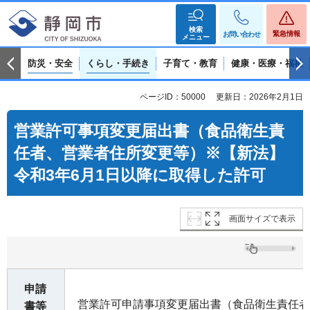
検索
緊急情報
お問い合わせ
メニュー
防災・安全
くらし・手続き
子育て・教育
健康・医療・福祉
ページID：50000
更新日：2026年2月1日
営業許可事項変更届出書（食品衛生責
任者、営業者住所変更等）※【新法】
令和3年6月1日以降に取得した許可
画面サイズで表示
申請
営業許可申請事項変更届出書（食品衛生責任者
書等