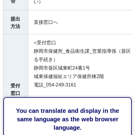
否
い）
提出
直接窓口へ
方法
○受付窓口
静岡市保健所_食品衛生課_営業指導係（葵区
る手続き）
静岡市葵区城東町24番1号
城東保健福祉エリア保健所棟2階
電話_054-249-3161
受付
窓口
静岡市保健所_清水支所_生活食品衛生係（清
You can translate and display in the
続き）
same language as the web browser
静岡市清水区旭町6番8号
language.
静岡市役所清水庁舎3階