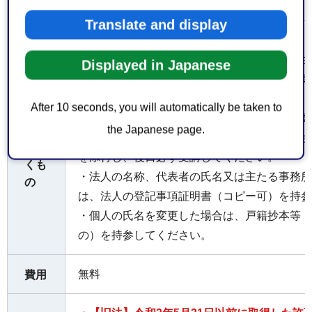
電話_054-354-2384
Translate and display
・許可証原本
・食品衛生責任者を変更した場合は、食品衛生
Displayed in Japanese
を証する書類（調理師、製菓衛生師、栄養士等
お持
の修了証）（コピー可）を持参してください。
After 10 seconds, you will automatically be taken to
ちし
・資格を証する書類を紛失された場合は、再発
the Japanese page.
てい
・変更された方が食品衛生責任者の資格を有さ
ただ
を添付し、後日必ず受講してください。
くも
・法人の名称、代表者の氏名又は主たる事務所
の
は、法人の登記事項証明書（コピー可）を持参
・個人の氏名を変更した場合は、戸籍抄本等（
の）を持参してください。
無料
費用