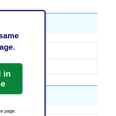
e same
age.
 in
se
se page.