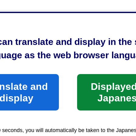
an translate and display in th
guage as the web browser langu
5日（水曜日）から2025年10月27日（月曜日）
のみ17時まで
nslate and
Displayed
display
Japane
0 seconds, you will automatically be taken to the Japane