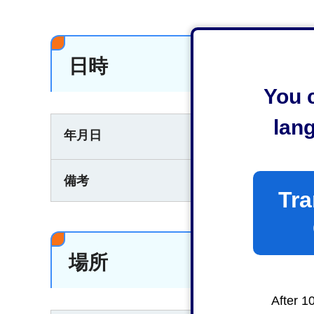
日時
You c
lan
年月日
2025年10月1
備考
21時まで。最終日
Tra
場所
After 1