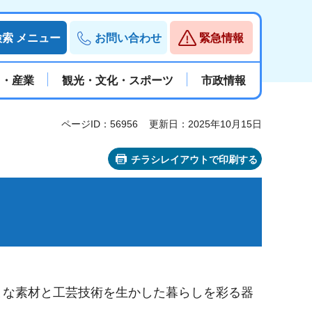
検索
メニュー
お問い合わせ
緊急情報
と・産業
観光・文化・スポーツ
市政情報
ページID：56956
更新日：2025年10月15日
チラシレイアウトで印刷する
まな素材と工芸技術を生かした暮らしを彩る器