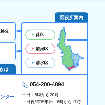
区役所案内
連絡先
葵区
駿河区
ス
清水区
きは
054-200-4894
平日：8時から20時
センター
土日祝/年末年始：8時から17時