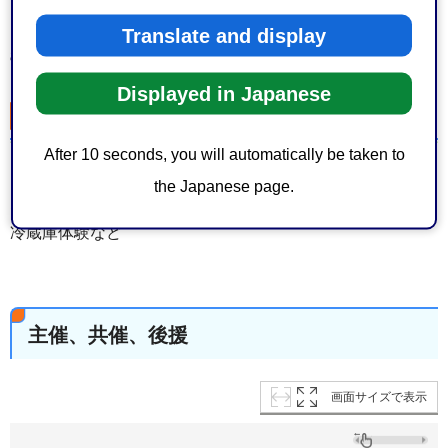
まぐろ解体ショー、魚詰め放題コーナー、模擬せりコーナ
ー、魚釣りゲームコーナー、魚さばき方教室、水産物の販
Translate and display
売、協賛企業ブースなど
Displayed in Japanese
プログラム3
After 10 seconds, you will automatically be taken to
【関連棟など】
the Japanese page.
即売コーナー、露店コーナー、キッチンカー、料理教室、
冷蔵庫体験など
主催、共催、後援
画面サイズで表示