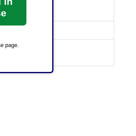
 in
se
se page.