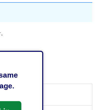
す。
e same
age.