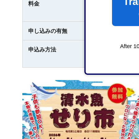
Tra
参加無料
料金
せり落とした商品
申し込みの有無
無
After 1
11時までに直接会
申込み方法
来場多数の場合、