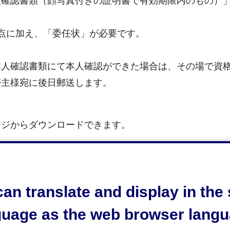
人確認書類（顔写真付きの証明書で有効期限内のもの）
点に加え、「委任状」が必要です。
本人確認書類にて本人確認ができた場合は、その場で資
帯主様宛に後日郵送します。
ージからダウンロードできます。
82KB）
、
国民健康保険資格確認書交付申請書（記載例）
：93KB）
、
委任状（記載例）（PDF：98KB）
an translate and display in th
guage as the web browser langu