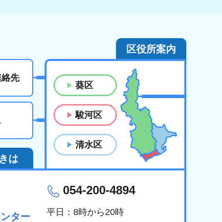
区役所案内
連絡先
葵区
駿河区
ス
清水区
きは
054-200-4894
平日：8時から20時
センター