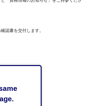
」と「資格情報のお知らせ」をご持参くださ
格確認書を交付します。
（PDF：192KB）
e same
age.