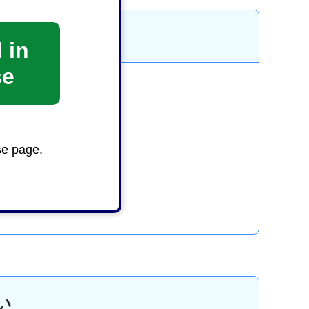
 in
se
se page.
い