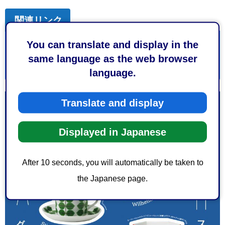
関連リンク
You can translate and display in the
静岡市美術館（外部サイトへリンク）
same language as the web browser
駐車場について（外部サイトへリンク）
language.
Translate and display
Displayed in Japanese
After 10 seconds, you will automatically be taken to
the Japanese page.