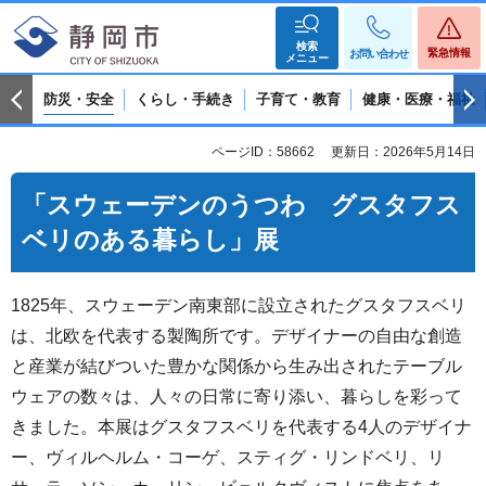
検索
緊急情報
お問い合わせ
メニュー
防災・安全
くらし・手続き
子育て・教育
健康・医療・福祉
ページID：58662
更新日：2026年5月14日
「スウェーデンのうつわ グスタフス
ベリのある暮らし」展
1825年、スウェーデン南東部に設立されたグスタフスベリ
は、北欧を代表する製陶所です。デザイナーの自由な創造
と産業が結びついた豊かな関係から生み出されたテーブル
ウェアの数々は、人々の日常に寄り添い、暮らしを彩って
きました。本展はグスタフスベリを代表する4人のデザイナ
ー、ヴィルヘルム・コーゲ、スティグ・リンドベリ、リ