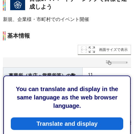
成しよう
新規、企業様・市町村でのイベント開催
基本情報
画面サイズで表示
11
事業所（支店・営業所等）の数
You can translate and display in the
医療、福祉
業種
same language as the web browser
language.
代表取締役 森 貴
代表者 職・氏名
〒420-0916静岡市
Translate and display
所在地