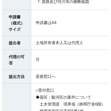
道路及び河川等の横断面図
申請書
申請書はA4
（様式）
サイズ
土地所有者本人又は代理人
提出者
代理の可
可
否
直接窓口へ
提出方法
○受付窓口
◆葵区・駿河区の案件について
土木管理課 境界係（静岡庁舎6階）