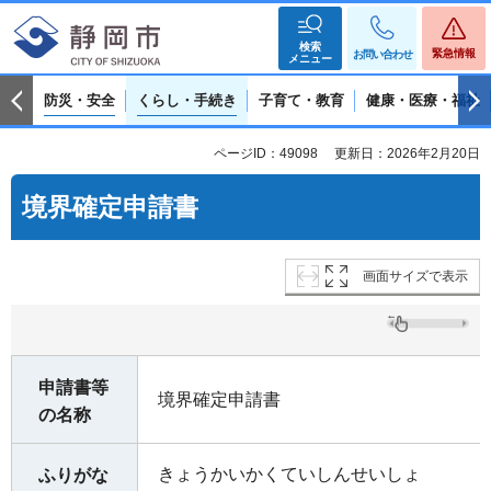
検索
緊急情報
お問い合わせ
メニュー
防災・安全
くらし・手続き
子育て・教育
健康・医療・福祉
ページID：49098
更新日：2026年2月20日
境界確定申請書
画面サイズで表示
申請書等
境界確定申請書
の名称
きょうかいかくていしんせいしょ
ふりがな