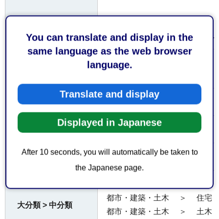
○受付時間
平日午前8時30分から午後5時1
You can translate and display in the
same language as the web browser
お持ちしていただ
language.
なし
くもの
Translate and display
無料
費用
Displayed in Japanese
なし
注意事項
After 10 seconds, you will automatically be taken to
なし
備考
the Japanese page.
都市・建築・土木
＞
建築
都市・建築・土木
＞
住宅
大分類 > 中分類
都市・建築・土木
＞
土木