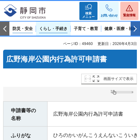
検索
緊急情報
お問い合わせ
メニュー
防災・安全
くらし・手続き
子育て・教育
健康・医療・福祉
ページID：49460
更新日：2026年4月3日
広野海岸公園内行為許可申請書
画面サイズで表示
申請書等の
広野海岸公園内行為許可申請書
名称
ひろのかいがんこうえんないこういき
ふりがな