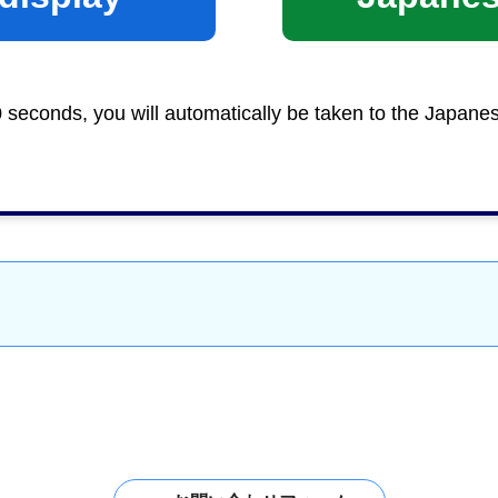
0 seconds, you will automatically be taken to the Japane
建築・土木
＞
建築