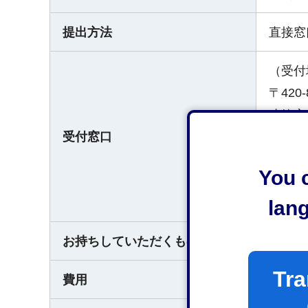
提出方法
直接窓
（受付
〒420
建築安全
受付窓口
（受付
You c
平日午
なお、
lan
お持ちしていただくもの
なし
Tra
費用
無料