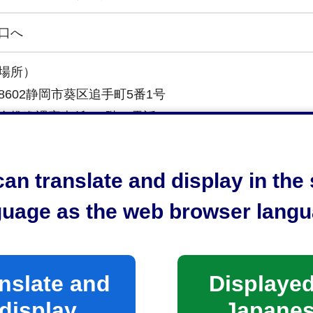
口へ
場所）
-8602静岡市葵区追手町5番1号
推進課審査係（5階）電話054-221-1259
時間）
an translate and display in th
前8時30分から午後5時15分まで
土日祝日及び年末年始（12月29日から1月3日まで）は
guage as the web browser langu
nslate and
Displayed
display
Japane