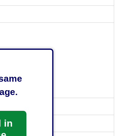
e same
受け付けておりません。
age.
 in
se