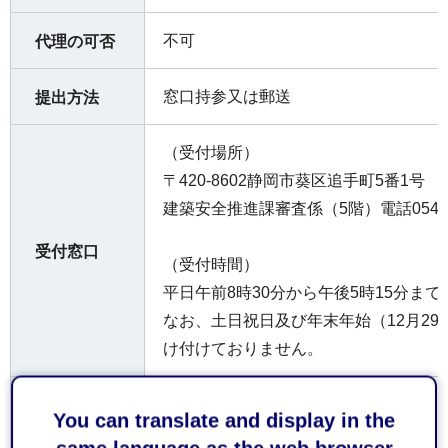
不可
代理の可否
窓口持参又は郵送
提出方法
（受付場所）
〒420-8602静岡市葵区追手町5番1号
建築安全推進課審査係（5階）電話054-22
受付窓口
（受付時間）
平日午前8時30分から午後5時15分まで
なお、土日祝日及び年末年始（12月29
け付けておりません。
お持ちして
You can translate and display in the
なし
いただくも