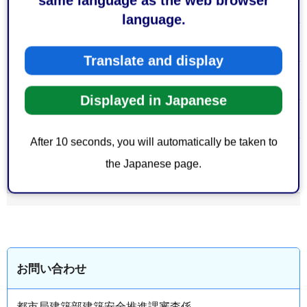
same language as the web browser
の
language.
無料
費用
Translate and display
なし
注意事項
Displayed in Japanese
なし
備考
After 10 seconds, you will automatically be taken to
大分類 > 中
the Japanese page.
都市・建築・土木
＞
建築
分類
お問い合わせ
都市局建築部建築安全推進課審査係