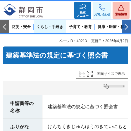
検索
緊急情報
お問い合わせ
メニュー
防災・安全
くらし・手続き
子育て・教育
健康・医療・福祉
ページID：49213
更新日：2025年4月2日
建築基準法の規定に基づく照会書
画面サイズで表示
申請書等の
建築基準法の規定に基づく照会書
名称
けんちくきじゅんほうのきていにもと
ふりがな