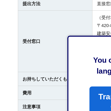
提出方法
直接窓
（受付
〒420
建築安全
受付窓口
（受付
平日午
You c
なお、
lan
お持ちしていただくもの
なし
費用
無料
Tra
注意事項
なし