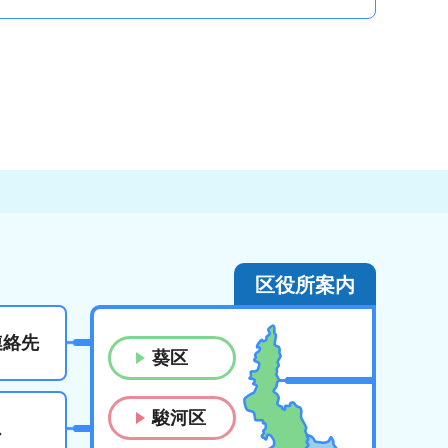
区役所案内
連絡先
葵区
駿河区
ス