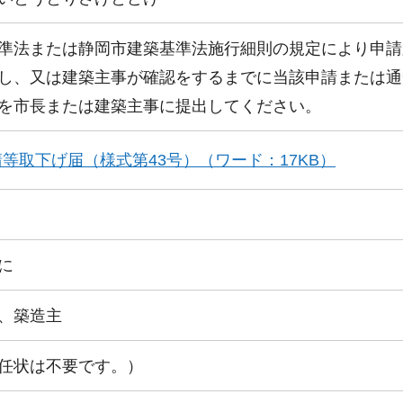
準法または静岡市建築基準法施行細則の規定により申請
し、又は建築主事が確認をするまでに当該申請または通
を市長または建築主事に提出してください。
等取下げ届（様式第43号）（ワード：17KB）
に
、築造主
任状は不要です。）