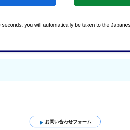
0 seconds, you will automatically be taken to the Japane
建築・土木
＞
建築