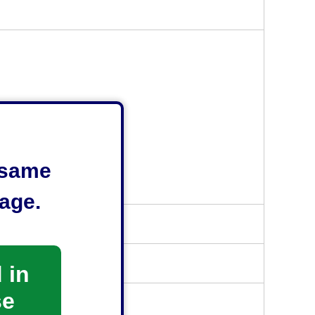
e same
受け付けておりません。
age.
 in
se