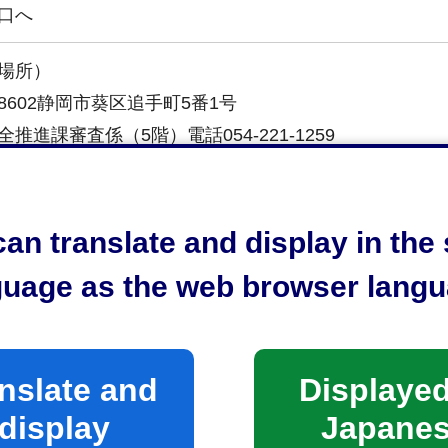
口へ
場所）
-8602静岡市葵区追手町5番1号
推進課審査係（5階）電話054-221-1259
時間）
前8時30分から午後5時15分まで
an translate and display in th
土日祝日及び年末年始（12月29日から1月3日まで）は
guage as the web browser langu
nslate and
Displayed
display
Japane