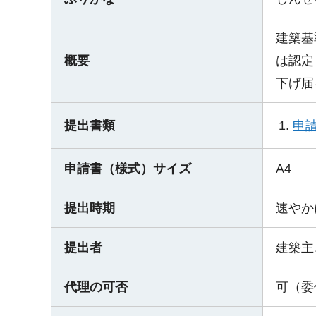
建築基
概要
は認定
下げ届
申請
提出書類
申請書（様式）サイズ
A4
提出時期
速やか
提出者
建築主
代理の可否
可（委