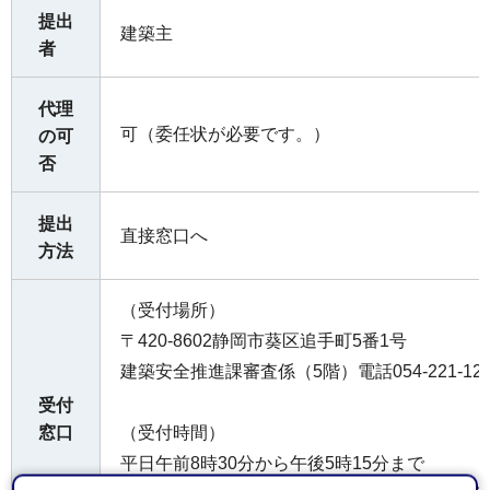
提出
建築主
者
代理
可（委任状が必要です。）
の可
否
提出
直接窓口へ
方法
（受付場所）
〒420-8602静岡市葵区追手町5番1号
建築安全推進課審査係（5階）電話054-221-125
受付
窓口
（受付時間）
平日午前8時30分から午後5時15分まで