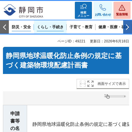
検索
緊急情報
お問い合わせ
メニュー
防災・安全
くらし・手続き
子育て・教育
健康・医療・福祉
ページID：49221
更新日：2026年6月18日
静岡県地球温暖化防止条例の規定に基
づく建築物環境配慮計画書
画面サイズで表示
申請
書等
静岡県地球温暖化防止条例の規定に基づく建築
の名