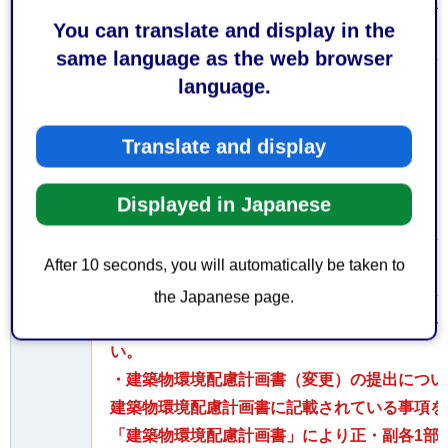
なお、土日祝日及び年末年始（12月29日から
You can translate and display in the
おりません。
same language as the web browser
language.
お持
ちし
てい
Translate and display
なし
ただ
くも
Displayed in Japanese
の
After 10 seconds, you will automatically be taken to
無料
費用
the Japanese page.
・建築物環境配慮計画書は正・副各1部と電子
い。
・建築物環境配慮計画書（変更）の提出につい
建築物環境配慮計画書に記載されている事項を
「建築物環境配慮計画書」により正・副各1部