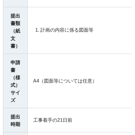
提出
書類
計画の内容に係る図面等
（紙
文
書）
申請
書
（様
A4（図面等については任意）
式）
サイ
ズ
提出
工事着手の21日前
時期