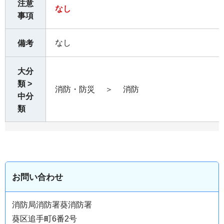
注意
なし
事項
なし
備考
大分
類 >
消防・防災
＞
消防
中分
類
お問い合わせ
消防局消防署葵消防署
葵区追手町6番2号