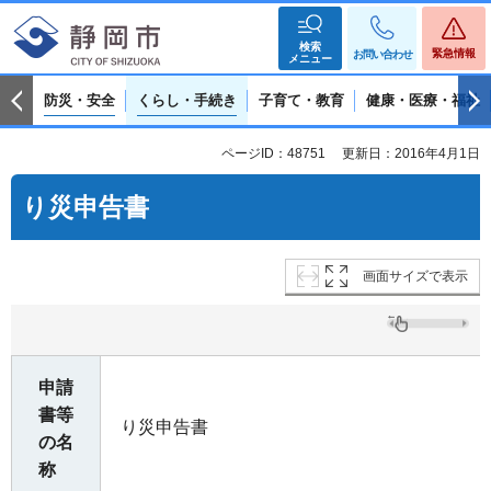
検索
緊急情報
お問い合わせ
メニュー
防災・安全
くらし・手続き
子育て・教育
健康・医療・福祉
ページID：48751
更新日：2016年4月1日
り災申告書
画面サイズで表示
申請
書等
り災申告書
の名
称