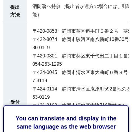
消防署へ持参（提出者が遠方の場合には、郵送
提出
方法
能）
〒420-0853 静岡市葵区追手町６番２号 葵消防署
〒422-8074 静岡市駿河区南八幡町10番30号
80-0119
〒420-0801 静岡市葵区東千代田二丁目１番
054-263-1295
〒424-0045 静岡市清水区東大曲町６番８号 
7-3119
〒424-0114 静岡市清水区庵原町592番地の８
63-0119
受付
〒421-3103 静岡市清水区由比716番地の１ 庵
窓口
119
You can translate and display in the
〒424-0926 静岡市清水区村松625番地の４ 
same language as the web browser
35-0119