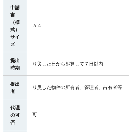
申請
書
（様
Ａ４
式）
サイ
ズ
提出
り災した日から起算して７日以内
時期
提出
り災した物件の所有者、管理者、占有者等
者
代理
可
の可
否