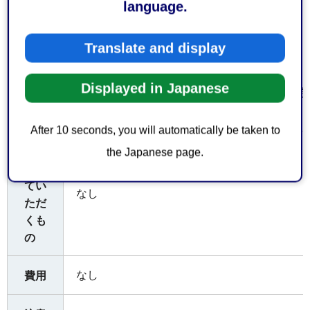
language.
〒427-0048 島田市旗指513番地の1 島田消防署
Translate and display
〒421-0301 榛原郡吉田町住吉1386番地の５
32-1141
Displayed in Japanese
〒421-0523 牧之原市波津191番地１ 牧之原消
19
After 10 seconds, you will automatically be taken to
お持
the Japanese page.
ちし
てい
なし
ただ
くも
の
なし
費用