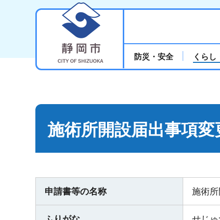
静岡市
防災・安全
くらし
施術所開設届出事項変
申請書等の名称
施術所
ふりがな
せじゅ