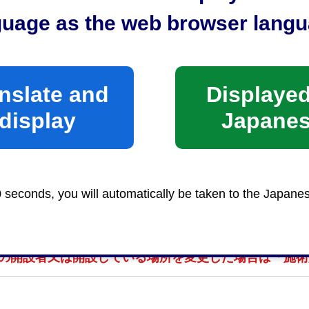
保健所清水支所生活食品衛生係
guage as the web browser langu
時間
nslate and
Displayed
午前8時30分から午後5時15分まで
display
Japane
類（紙文書）（1）を提出する場合は、その資格者のあ
（原本）及び身分証明書（運転免許証、マイナンバーカ
0 seconds, you will automatically be taken to the Japane
6年1月より、届出の際に資格者の本人確認を実施して
の開設者又は開設している場所を変更した場合は「施術