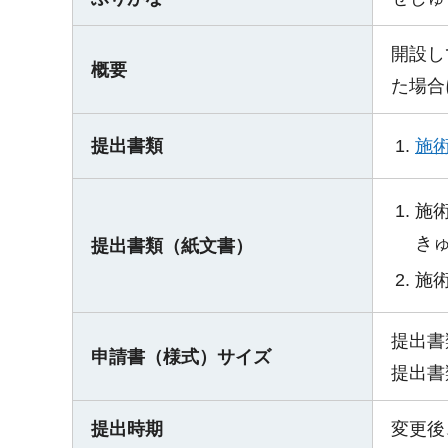
開設し
概要
た場合
施術
提出書類
施
き
提出書類（紙文書）
施
提出書
申請書（様式）サイズ
提出書
提出時期
変更後