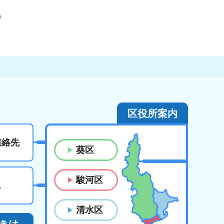
）
区役所案内
連絡先
葵区
駿河区
ス
清水区