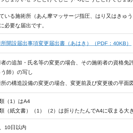
ている施術所（あん摩マッサージ指圧、はり又はきゅう
に必要な届出です。
所開設届出事項変更届出書（あはき）（PDF：40KB）
術者の追加・氏名等の変更の場合、その施術者の資格免
ゅう師）の写し
術所の構造設備の変更の場合、変更前及び変更後の平面
類（1）はA4
類（紙文書）（1）（2）は折りたたんでA4に収まる大
、10日以内