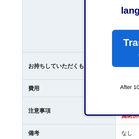
静岡市
lan
○受付
Tra
平日の
提出書
お持ちしていただくもの
免許証
After 1
費用
なし
平成2
注意事項
施術所
備考
なし