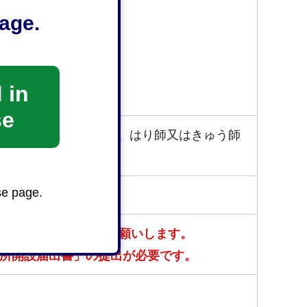
age.
 in
se
ん摩マッサージ指圧師、はり師又はきゅう師
ード等）
se page.
いますので、ご協力をお願いします。
所開設届出書」の提出が必要です。