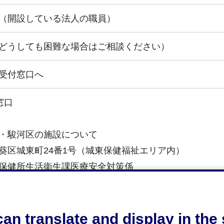
（開設している法人の職員）
どうしても困難な場合はご相談ください）
受付窓口へ
窓口
・駿河区の施設について
葵区城東町24番1号（城東保健福祉エリア内）
保健所生活衛生課医療安全対策係
区の施設について
清水区旭町6番8号（静岡市役所清水庁舎3階）
an translate and display in th