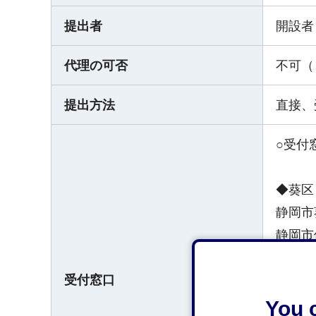
提出者
開設者
代理の可否
不可（
提出方法
直接、
○受付
◆葵区
静岡市
静岡市
受付窓口
◆清水
静岡市
You c