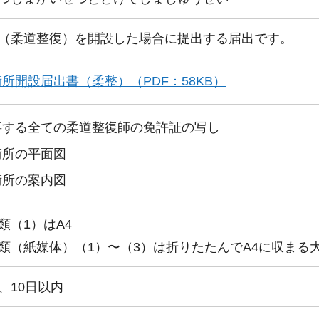
（柔道整復）を開設した場合に提出する届出です。
所開設届出書（柔整）（PDF：58KB）
事する全ての柔道整復師の免許証の写し
術所の平面図
術所の案内図
類（1）はA4
類（紙媒体）（1）〜（3）は折りたたんでA4に収まる
、10日以内