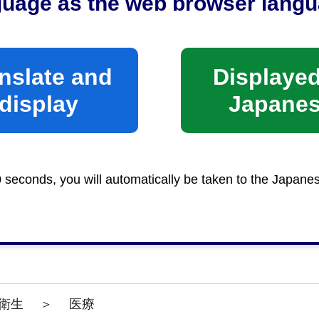
guage as the web browser langu
時間
nslate and
Displayed
午前8時30分から午後5時15分まで
display
Japane
る資格者の柔道整復師免許証（原本）及び身分証明書（
0 seconds, you will automatically be taken to the Japane
6年1月より届出の際に資格者の本人確認を実施してい
きる事項に制限があります。
衛生
＞
医療