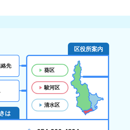
区役所案内
連絡先
葵区
駿河区
ス
清水区
きは