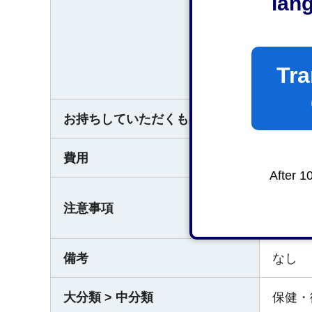
lan
○受付
Tra
平日の
お持ちしていただくもの
従事す
費用
なし
After 1
平成2
注意事項
広告で
備考
なし
大分類 > 中分類
保健・