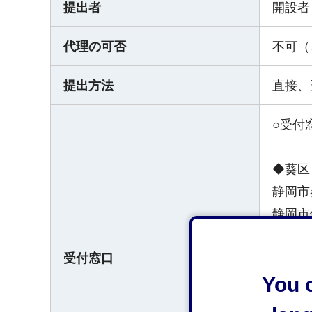
提出者
開設者
代理の可否
不可（
提出方法
直接、
○受付
◆葵区
静岡市
静岡市
受付窓口
◆清水
You c
静岡市
静岡市