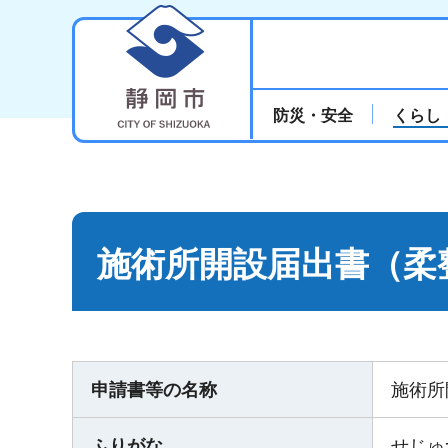
静岡市
防災・安全
くらし
施術所開設届出書（柔
申請書等の名称
施術所
ふりがな
せじゅ