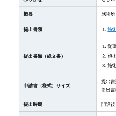
概要
施術所
施術
提出書類
従
施
提出書類（紙文書）
施
提出書
申請書（様式）サイズ
提出書
提出時期
開設後