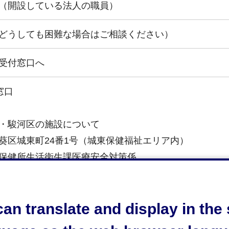
（開設している法人の職員）
どうしても困難な場合はご相談ください）
受付窓口へ
窓口
・駿河区の施設について
葵区城東町24番1号（城東保健福祉エリア内）
保健所生活衛生課医療安全対策係
区の施設について
an translate and display in th
清水区旭町6番8号（静岡市役所清水庁舎2階）
保健所清水支所生活食品衛生係