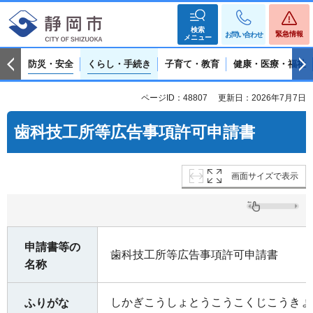
検索
緊急情報
お問い合わせ
メニュー
防災・安全
くらし・手続き
子育て・教育
健康・医療・福祉
ページID：48807
更新日：2026年7月7日
歯科技工所等広告事項許可申請書
画面サイズで表示
申請書等の
歯科技工所等広告事項許可申請書
名称
しかぎこうしょとうこうこくじこうきょ
ふりがな