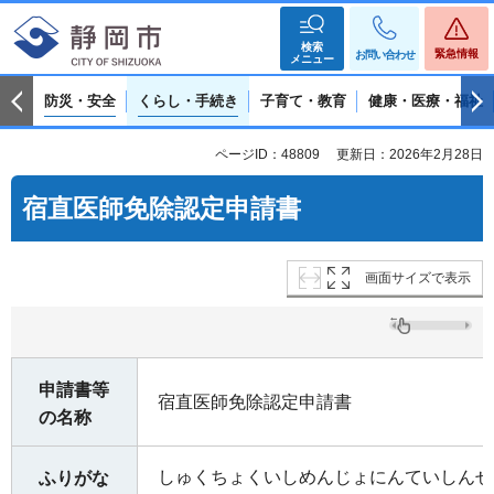
検索
緊急情報
お問い合わせ
メニュー
防災・安全
くらし・手続き
子育て・教育
健康・医療・福祉
ページID：48809
更新日：2026年2月28日
宿直医師免除認定申請書
画面サイズで表示
申請書等
宿直医師免除認定申請書
の名称
しゅくちょくいしめんじょにんていしんせ
ふりがな