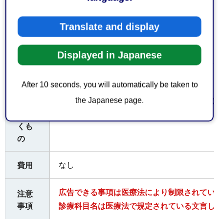
○受付時間
Translate and display
平日の午前8時30分から午後5時15分まで
Displayed in Japanese
お持
After 10 seconds, you will automatically be taken to
ちし
the Japanese page.
提出書類（紙文書）（2）、（3）、（5）又
てい
ただ
資格免許証（原本）
くも
の
なし
費用
広告できる事項は医療法により制限されてい
注意
事項
診療科目名は医療法で規定されている文言し