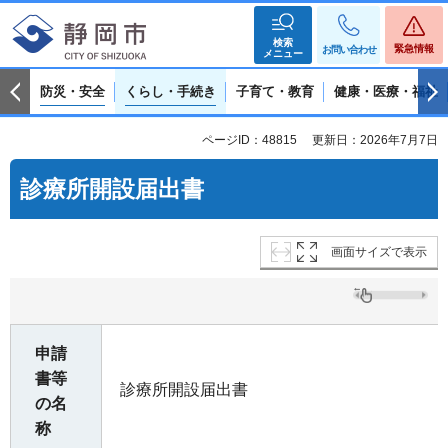
検索
緊急情報
お問い合わせ
メニュー
防災・安全
くらし・手続き
子育て・教育
健康・医療・福祉
ページID：48815
更新日：2026年7月7日
診療所開設届出書
画面サイズで表示
申請
書等
診療所開設届出書
の名
称