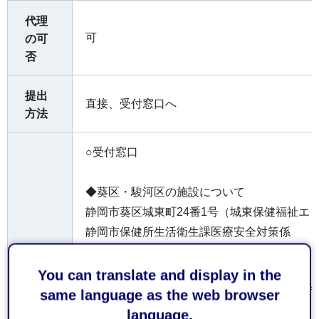
代理
可
の可
否
提出
直接、受付窓口へ
方法
○受付窓口
◆葵区・駿河区の施設について
静岡市葵区城東町24番1号（城東保健福祉エ
静岡市保健所生活衛生課医療安全対策係
受付
◆清水区の施設について
You can translate and display in the
窓口
静岡市清水区旭町6番8号（静岡市役所清水庁
same language as the web browser
静岡市保健所清水支所生活食品衛生係
language.